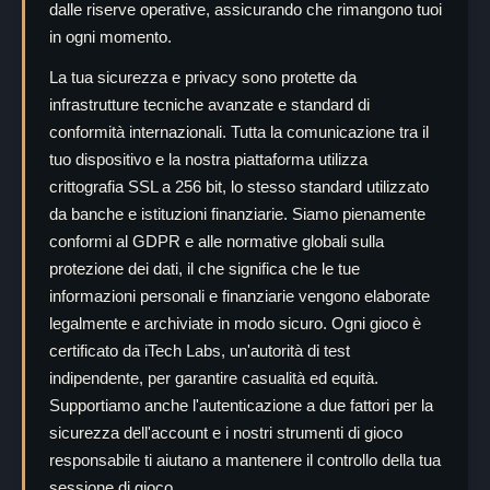
dalle riserve operative, assicurando che rimangono tuoi
in ogni momento.
La tua sicurezza e privacy sono protette da
infrastrutture tecniche avanzate e standard di
conformità internazionali. Tutta la comunicazione tra il
tuo dispositivo e la nostra piattaforma utilizza
crittografia SSL a 256 bit, lo stesso standard utilizzato
da banche e istituzioni finanziarie. Siamo pienamente
conformi al GDPR e alle normative globali sulla
protezione dei dati, il che significa che le tue
informazioni personali e finanziarie vengono elaborate
legalmente e archiviate in modo sicuro. Ogni gioco è
certificato da iTech Labs, un'autorità di test
indipendente, per garantire casualità ed equità.
Supportiamo anche l'autenticazione a due fattori per la
sicurezza dell'account e i nostri strumenti di gioco
responsabile ti aiutano a mantenere il controllo della tua
sessione di gioco.