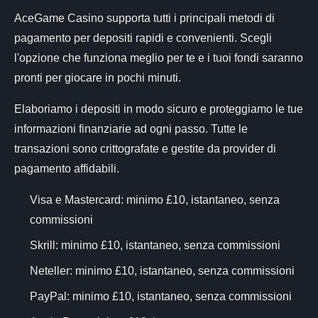
AceGame Casino supporta tutti i principali metodi di
pagamento per depositi rapidi e convenienti. Scegli
l'opzione che funziona meglio per te e i tuoi fondi saranno
pronti per giocare in pochi minuti.
Elaboriamo i depositi in modo sicuro e proteggiamo le tue
informazioni finanziarie ad ogni passo. Tutte le
transazioni sono crittografate e gestite da provider di
pagamento affidabili.
Visa e Mastercard: minimo £10, istantaneo, senza
commissioni
Skrill: minimo £10, istantaneo, senza commissioni
Neteller: minimo £10, istantaneo, senza commissioni
PayPal: minimo £10, istantaneo, senza commissioni