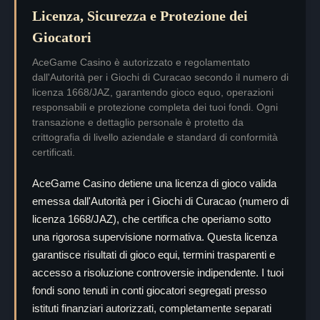
Licenza, Sicurezza e Protezione dei
Giocatori
AceGame Casino è autorizzato e regolamentato
dall'Autorità per i Giochi di Curacao secondo il numero di
licenza 1668/JAZ, garantendo gioco equo, operazioni
responsabili e protezione completa dei tuoi fondi. Ogni
transazione e dettaglio personale è protetto da
crittografia di livello aziendale e standard di conformità
certificati.
AceGame Casino detiene una licenza di gioco valida
emessa dall'Autorità per i Giochi di Curacao (numero di
licenza 1668/JAZ), che certifica che operiamo sotto
una rigorosa supervisione normativa. Questa licenza
garantisce risultati di gioco equi, termini trasparenti e
accesso a risoluzione controversie indipendente. I tuoi
fondi sono tenuti in conti giocatori segregati presso
istituti finanziari autorizzati, completamente separati