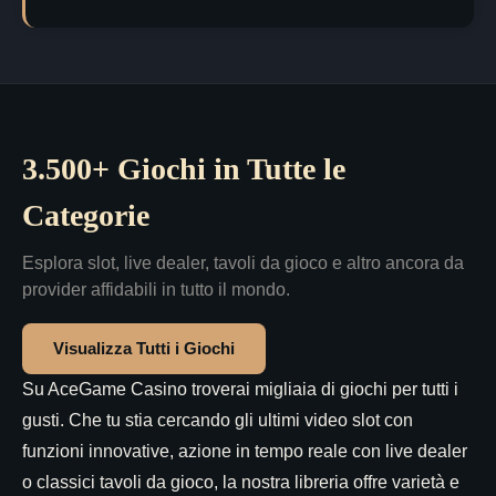
3.500+ Giochi in Tutte le
Categorie
Esplora slot, live dealer, tavoli da gioco e altro ancora da
provider affidabili in tutto il mondo.
Visualizza Tutti i Giochi
Su AceGame Casino troverai migliaia di giochi per tutti i
gusti. Che tu stia cercando gli ultimi video slot con
funzioni innovative, azione in tempo reale con live dealer
o classici tavoli da gioco, la nostra libreria offre varietà e