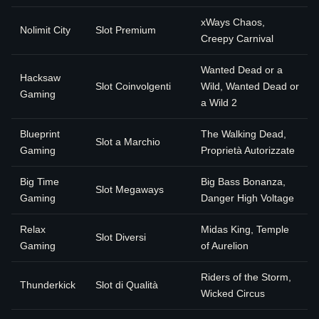
xWays Chaos,
Nolimit City
Slot Premium
Creepy Carnival
Wanted Dead or a
Hacksaw
Slot Coinvolgenti
Wild, Wanted Dead or
Gaming
a Wild 2
Blueprint
The Walking Dead,
Slot a Marchio
Gaming
Proprietà Autorizzate
Big Time
Big Bass Bonanza,
Slot Megaways
Gaming
Danger High Voltage
Relax
Midas King, Temple
Slot Diversi
Gaming
of Aurelion
Riders of the Storm,
Thunderkick
Slot di Qualità
Wicked Circus