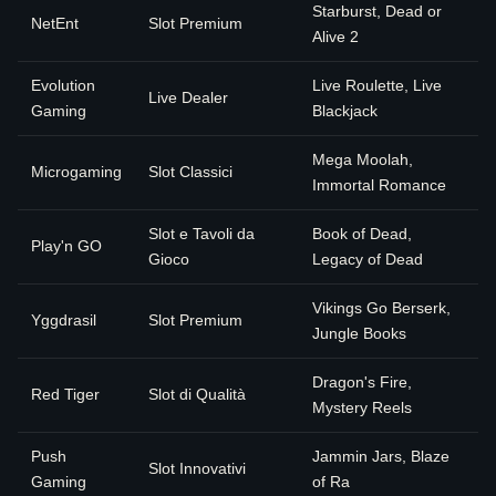
Starburst, Dead or
NetEnt
Slot Premium
Alive 2
Evolution
Live Roulette, Live
Live Dealer
Gaming
Blackjack
Mega Moolah,
Microgaming
Slot Classici
Immortal Romance
Slot e Tavoli da
Book of Dead,
Play'n GO
Gioco
Legacy of Dead
Vikings Go Berserk,
Yggdrasil
Slot Premium
Jungle Books
Dragon's Fire,
Red Tiger
Slot di Qualità
Mystery Reels
Push
Jammin Jars, Blaze
Slot Innovativi
Gaming
of Ra