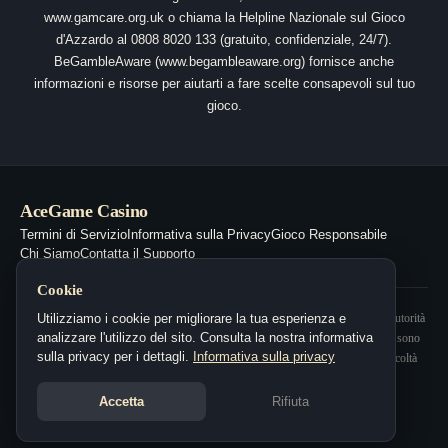
www.gamcare.org.uk o chiama la Helpline Nazionale sul Gioco
d'Azzardo al 0808 8020 133 (gratuito, confidenziale, 24/7).
BeGambleAware (www.begambleaware.org) fornisce anche
informazioni e risorse per aiutarti a fare scelte consapevoli sul tuo
gioco.
AceGame Casino
Termini di Servizio
Informativa sulla Privacy
Gioco Responsabile
Chi Siamo
Contatta il Supporto
Cookie
AceGame Casino è gestito da AceGame Ltd., autorizzato e regolamentato dall'Autorità
Utilizziamo i cookie per migliorare la tua esperienza e
analizzare l'utilizzo del sito. Consulta la nostra informativa
per i Giochi di Malta secondo la licenza numero MGA/B2C/368/2019. I servizi sono
sulla privacy per i dettagli.
Informativa sulla privacy
disponibili solo per i giocatori di età pari o superiore a 18 anni. Se riscontri difficoltà
legate al gioco, contatta il Consiglio Nazionale sul Gioco d'Azzardo o visita
BeGambleAware.org.
Accetta
Rifiuta
2026 AceGame Casino. Tutti i diritti riservati.