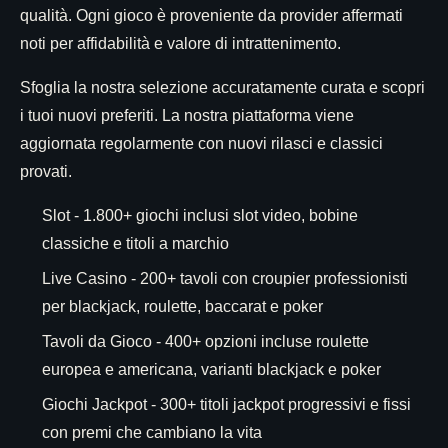
qualità. Ogni gioco è proveniente da provider affermati
noti per affidabilità e valore di intrattenimento.
Sfoglia la nostra selezione accuratamente curata e scopri
i tuoi nuovi preferiti. La nostra piattaforma viene
aggiornata regolarmente con nuovi rilasci e classici
provati.
Slot - 1.800+ giochi inclusi slot video, bobine
classiche e titoli a marchio
Live Casino - 200+ tavoli con croupier professionisti
per blackjack, roulette, baccarat e poker
Tavoli da Gioco - 400+ opzioni incluse roulette
europea e americana, varianti blackjack e poker
Giochi Jackpot - 300+ titoli jackpot progressivi e fissi
con premi che cambiano la vita